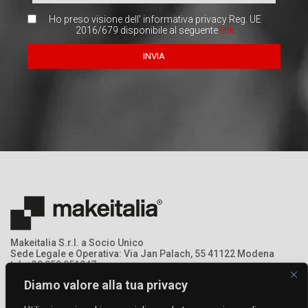
Ho preso visione dell' informativa privacy Reg. UE
2016/679 disponibile al seguente
link
Makeitalia S.r.l. a Socio Unico
Sede Legale e Operativa: Via Jan Palach, 55 41122 Modena
tel: +39 059 951047
mail: info@makeitalia.com
Diamo valore alla tua privacy
P.IVA:03213690369 - Registro Imprese: MO – 368378