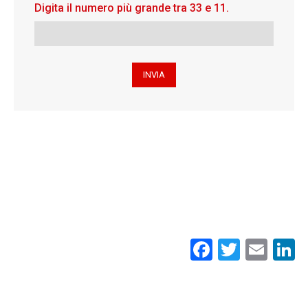
Digita il numero più grande tra 33 e 11.
Facebook
Twitte
Ema
L