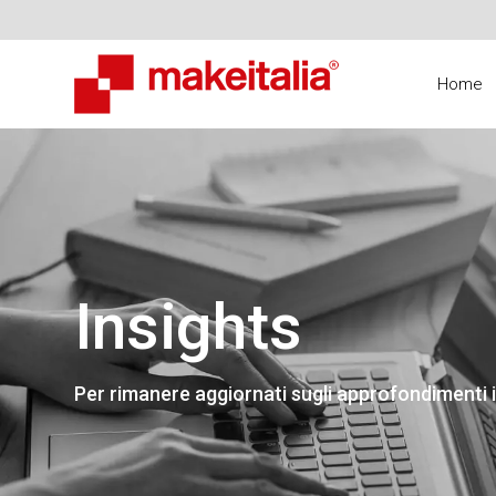
Home
Insights
Per rimanere aggiornati sugli approfondimenti i