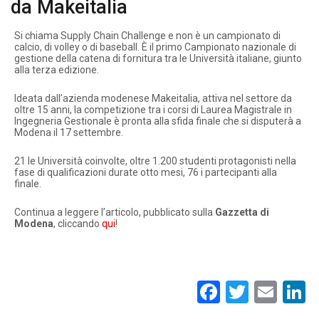
da Makeitalia
Si chiama Supply Chain Challenge e non è un campionato di
calcio, di volley o di baseball. È il primo Campionato nazionale di
gestione della catena di fornitura tra le Università italiane, giunto
alla terza edizione.
Ideata dall’azienda modenese Makeitalia, attiva nel settore da
oltre 15 anni, la competizione tra i corsi di Laurea Magistrale in
Ingegneria Gestionale è pronta alla sfida finale che si disputerà a
Modena il 17 settembre.
21 le Università coinvolte, oltre 1.200 studenti protagonisti nella
fase di qualificazioni durate otto mesi, 76 i partecipanti alla
finale.
Continua a leggere l’articolo, pubblicato sulla
Gazzetta di
Modena
, cliccando
qui
!
Facebook
Twitte
Ema
L