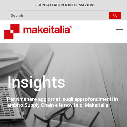
→ CONTATTACI PER INFORMAZIONI
Insights
Per rimanere aggiornati sugli approfondimenti in
ambito Supply Chain e le novità di Makeitalia