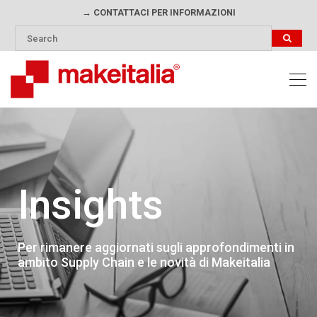
→ CONTATTACI PER INFORMAZIONI
Insights
Per rimanere aggiornati sugli approfondimenti in
ambito Supply Chain e le novità di Makeitalia