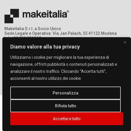
Makeitalia S.r.l. a Socio Unico
Sede Legale e Operativa: Via Jan Palach, 55 41122 Modena
tel: +39 059 951047
mail: info@makeitalia.com
Diamo valore alla tua privacy
P.IVA:03213690369 - Registro Imprese: MO – 368378
Utilizziamo i cookie per migliorare la tua esperienza di
navigazione, offrirti pubblicità o contenuti personalizzati e
analizzare il nostro traffico. Cliccando “Accetta tutti”,
acconsenti al nostro utilizzo dei cookie.
Personalizza
Rifiuta tutto
Privacy
|
Privacy videosorveglianza
|
Cookies
|
Company Info
|
Contacts
Accettare tutto