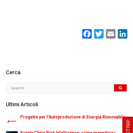
Facebook
Twitte
Ema
L
Cerca
Ultimi Articoli
Progetto per l’Autoproduzione di Energia Rinnovabile
Supply Chain Risk Intelligence: come prevedere i