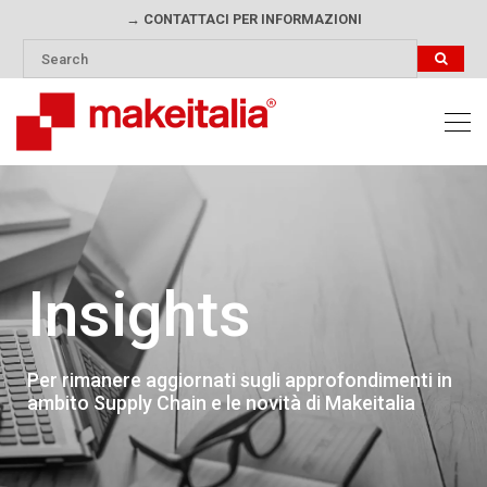
→ CONTATTACI PER INFORMAZIONI
Insights
Per rimanere aggiornati sugli approfondimenti in
ambito Supply Chain e le novità di Makeitalia