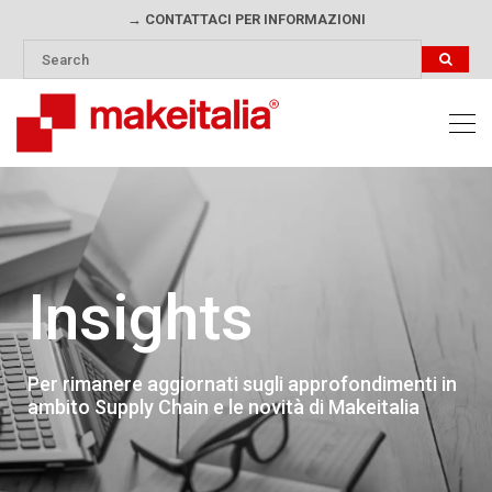
→ CONTATTACI PER INFORMAZIONI
Insights
Per rimanere aggiornati sugli approfondimenti in
ambito Supply Chain e le novità di Makeitalia