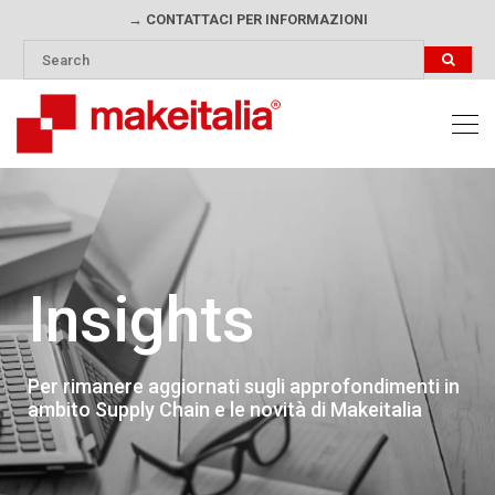
→ CONTATTACI PER INFORMAZIONI
Insights
Per rimanere aggiornati sugli approfondimenti in
ambito Supply Chain e le novità di Makeitalia