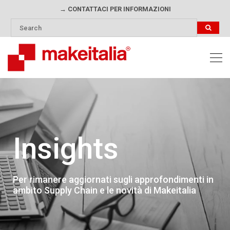
→ CONTATTACI PER INFORMAZIONI
Insights
Per rimanere aggiornati sugli approfondimenti in
ambito Supply Chain e le novità di Makeitalia