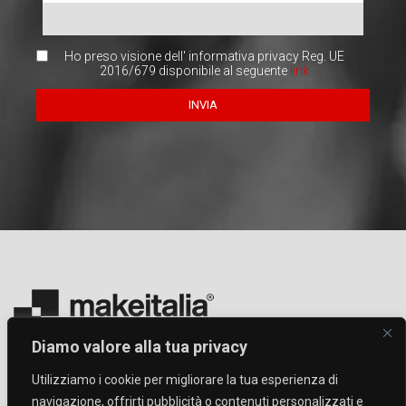
Ho preso visione dell' informativa privacy Reg. UE
2016/679 disponibile al seguente
link
Diamo valore alla tua privacy
Makeitalia S.r.l. a Socio Unico
Sede Legale e Operativa: Via Jan Palach, 55 41122 Modena
Utilizziamo i cookie per migliorare la tua esperienza di
tel: +39 059 951047
mail: info@makeitalia.com
navigazione, offrirti pubblicità o contenuti personalizzati e