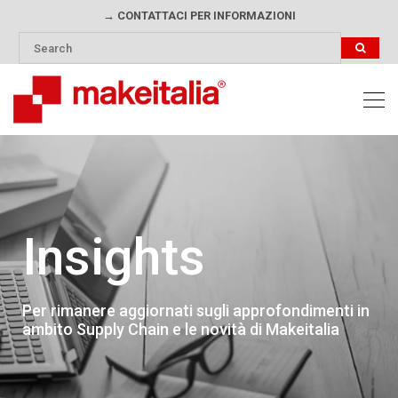
→ CONTATTACI PER INFORMAZIONI
Insights
Per rimanere aggiornati sugli approfondimenti in
ambito Supply Chain e le novità di Makeitalia