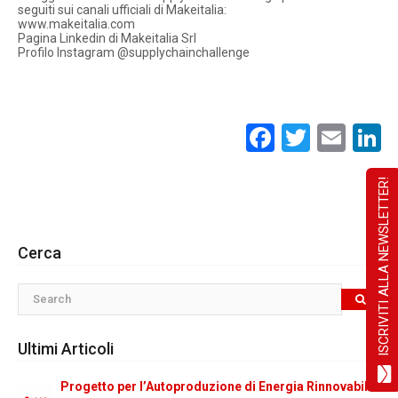
seguiti sui canali ufficiali di Makeitalia:
www.makeitalia.com
Pagina Linkedin di Makeitalia Srl
Profilo Instagram @supplychainchallenge
Facebook
Twitte
Ema
L
ISCRIVITI ALLA NEWSLETTER!
Cerca
Ultimi Articoli
Progetto per l’Autoproduzione di Energia Rinnovabile