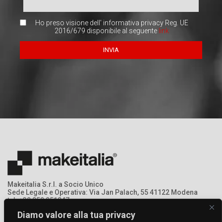
Ho preso visione dell' informativa privacy Reg. UE
2016/679 disponibile al seguente
link
Makeitalia S.r.l. a Socio Unico
Sede Legale e Operativa: Via Jan Palach, 55 41122 Modena
tel: +39 059 951047
mail: info@makeitalia.com
Diamo valore alla tua privacy
P.IVA:03213690369 - Registro Imprese: MO – 368378