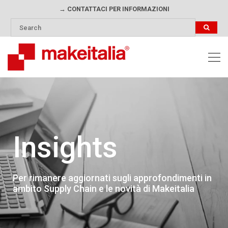
→ CONTATTACI PER INFORMAZIONI
Insights
Per rimanere aggiornati sugli approfondimenti in
ambito Supply Chain e le novità di Makeitalia