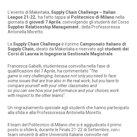
L’evento di Makeitalia,
Supply Chain Challenge – Italian
League 21-22
, ha fatto tappa al
Politecnico di Milano
nella
giornata di
giovedì 7 Aprile
, coinvolgendo gli studenti del Corso
Supplier Relationship Management
, della Professoressa
Antonella Moretto.
La
Supply Chain Challenge
è il primo
Campionato Italiano di
Supply Chain,
ideato da Makeitalia e riservato agli
studenti dei
Corsi di Laurea in Ingegneria Gestionale Magistrale
.
Francesca Gabelli, studentessa coinvolta nella fase di
qualificazioni del 7 Aprile, ha commentato “
The
game is very challenging, because not only you need to face
some issues that are true also in the real work, but you have to
compare yourself with your other classmates and
so you can see how your performance and your choices work
with respect to the other teams
”.
Un ringraziamento speciale agli studenti che hanno partecipato
alla sfida e alla Professoressa Antonella Moretto.
Il team del Politecnico di Milano che si è aggiudicato il primo
posto si sfiderà, durante le Finals 21-22 di Settembre, con i
team vincenti di altre Università Italiane coinvolte nel