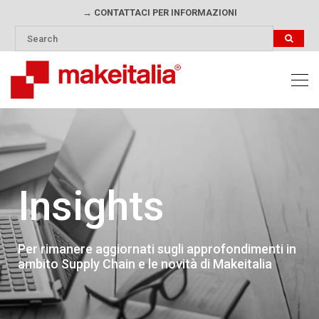
→ CONTATTACI PER INFORMAZIONI
Insights
Per rimanere aggiornati sugli approfondimenti in
ambito Supply Chain e le novità di Makeitalia