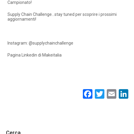
Campionato!
Supply Chain Challenge…stay tuned per scoprire i prossimi
aggiornamenti!
Instagram: @supplychainchallenge
Pagina Linkedin di Makeitalia
Facebook
Twitte
Ema
L
Cerca