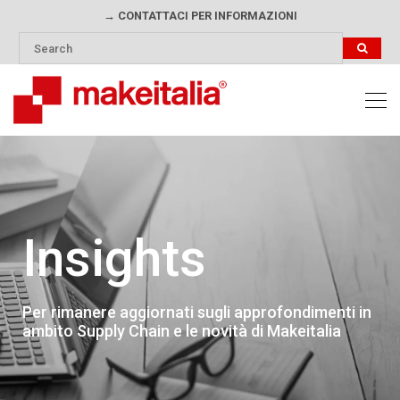
→ CONTATTACI PER INFORMAZIONI
Insights
Per rimanere aggiornati sugli approfondimenti in
ambito Supply Chain e le novità di Makeitalia