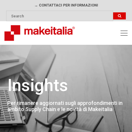
→ CONTATTACI PER INFORMAZIONI
Insights
Per rimanere aggiornati sugli approfondimenti in
ambito Supply Chain e le novità di Makeitalia