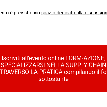
vento è previsto uno
spazio dedicato alla discussio
Iscriviti all’evento online FORM-AZIONE,
SPECIALIZZARSI NELLA SUPPLY CHAIN
TRAVERSO LA PRATICA compilando il f
sottostante