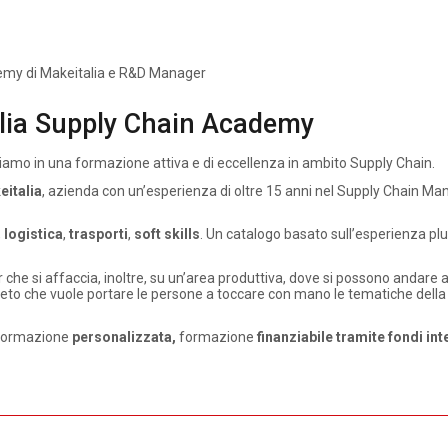
emy di Makeitalia e R&D Manager
talia Supply Chain Academy
iamo in una formazione attiva e di eccellenza in ambito Supply Chain.
eitalia
, azienda con un’esperienza di oltre 15 anni nel Supply Chain Man
,
logistica
,
trasporti
,
soft skills
. Un catalogo basato sull’esperienza plur
che si affaccia, inoltre, su un’area produttiva, dove si possono andare 
ncreto che vuole portare le persone a toccare con mano le tematiche dell
i formazione
personalizzata,
formazione
finanziabile tramite fondi in