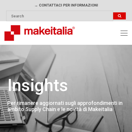
→ CONTATTACI PER INFORMAZIONI
Insights
Per rimanere aggiornati sugli approfondimenti in
ambito Supply Chain e le novità di Makeitalia