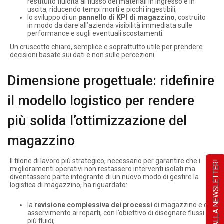
restituito fluidità al flusso dei materiali in ingresso e in
uscita, riducendo tempi morti e picchi ingestibili;
lo sviluppo di un
pannello di KPI di magazzino
, costruito
in modo da dare all’azienda visibilità immediata sulle
performance e sugli eventuali scostamenti.
Un cruscotto chiaro, semplice e soprattutto utile per prendere
decisioni basate sui dati e non sulle percezioni.
Dimensione progettuale: ridefinire
il modello logistico per rendere
più solida l’ottimizzazione del
magazzino
Il filone di lavoro più strategico, necessario per garantire che i
ISCRIVITI ALLA NEWSLETTER!
miglioramenti operativi non restassero interventi isolati ma
diventassero parte integrante di un nuovo modo di gestire la
logistica di magazzino, ha riguardato:
la
revisione complessiva dei processi
di magazzino e di
asservimento ai reparti, con l’obiettivo di disegnare flussi
più fluidi;