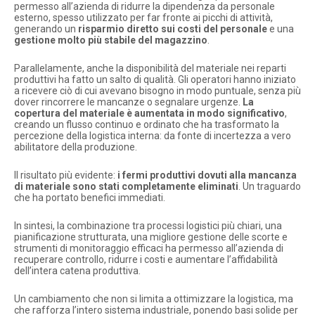
permesso all’azienda di ridurre la dipendenza da personale
esterno, spesso utilizzato per far fronte ai picchi di attività,
generando un
risparmio diretto sui costi del personale
e una
gestione molto più stabile del magazzino
.
Parallelamente, anche la disponibilità del materiale nei reparti
produttivi ha fatto un salto di qualità. Gli operatori hanno iniziato
a ricevere ciò di cui avevano bisogno in modo puntuale, senza più
dover rincorrere le mancanze o segnalare urgenze.
La
copertura del materiale è aumentata in modo significativo
,
creando un flusso continuo e ordinato che ha trasformato la
percezione della logistica interna: da fonte di incertezza a vero
abilitatore della produzione.
Il risultato più evidente:
i fermi produttivi dovuti alla mancanza
di materiale sono stati completamente eliminati
. Un traguardo
che ha portato benefici immediati.
In sintesi, la combinazione tra processi logistici più chiari, una
pianificazione strutturata, una migliore gestione delle scorte e
strumenti di monitoraggio efficaci ha permesso all’azienda di
recuperare controllo, ridurre i costi e aumentare l’affidabilità
dell’intera catena produttiva.
Un cambiamento che non si limita a ottimizzare la logistica, ma
che rafforza l’intero sistema industriale, ponendo basi solide per