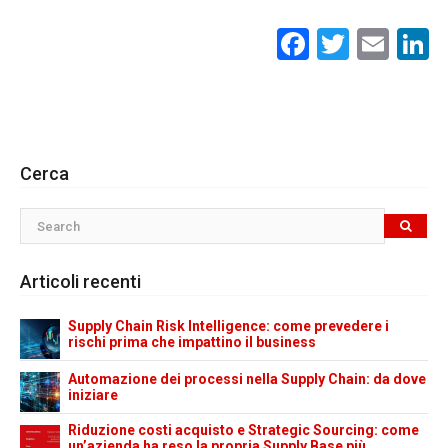
Facebook
Twitte
Ema
L
Cerca
Articoli recenti
Supply Chain Risk Intelligence: come prevedere i
rischi prima che impattino il business
Automazione dei processi nella Supply Chain: da dove
iniziare
Riduzione costi acquisto e Strategic Sourcing: come
un’azienda ha reso la propria Supply Base più