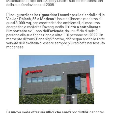
Makeitalia ha fatto della Supply Chain il suo core business sin
dalla sua fondazione nel 2008.
L’inaugurazione ha riguardato i nuovi spazi aziendali siti in
Via Jan Palach, 55 a Modena
. Uno stabilimento moderno di
quasi
3.000 mq
, con caratteristiche ambientali, di consumo
energetico e confort all’avanguardia.
Il tutto a sottolineare
l’importante sviluppo dell’azienda
: da un ufficio di sole 3
persone alla sua fondazione a oltre 110 persone nel 2022. Un
momento di transizione significativo, che segna anche la forte
volontà di Makeitalia di essere sempre più radicata nel tessuto
modenese.
La nuova sede offre sia uffici che spazi produttivi
, per poter