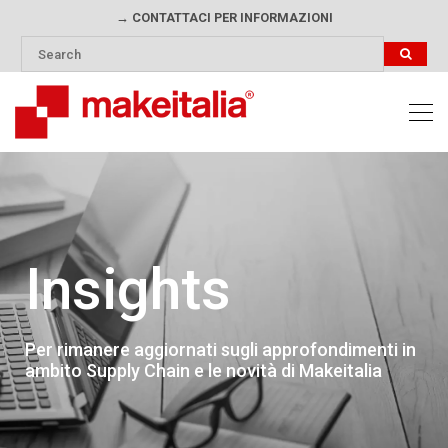
→ CONTATTACI PER INFORMAZIONI
Insights
Per rimanere aggiornati sugli approfondimenti in
ambito Supply Chain e le novità di Makeitalia