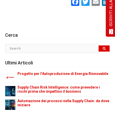
ISCRIVITI ALLA NEWSLETTER!
Facebook
Twitte
Ema
L
Cerca
Ultimi Articoli
Progetto per l’Autoproduzione di Energia Rinnovabile
Supply Chain Risk Intelligence: come prevedere i
rischi prima che impattino il business
Automazione dei processi nella Supply Chain: da dove
iniziare