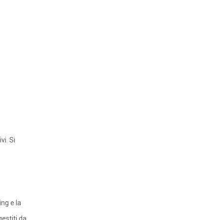
vi. Si
ing e la
estiti da