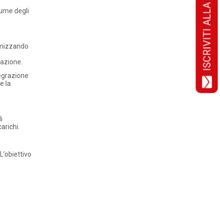
ISCRIVITI ALLA NEWSLETTER!
lume degli
imizzando
tazione.
tegrazione
e la
i
arichi.
L’obiettivo