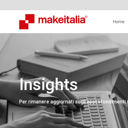
Home
Insights
Per rimanere aggiornati sugli approfondimenti i