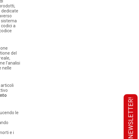
di
prodotti,
e dedicate
raverso
l sistema
 codici a
 codice
zione
stione del
reale,
me l’analisi
e nelle
articoli
ttivo
ento
ducendo le
rando
orti e i