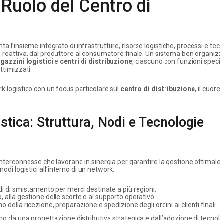
l Ruolo del Centro di
a l’insieme integrato di infrastrutture, risorse logistiche, processi e te
te e reattiva, dal produttore al consumatore finale. Un sistema ben organi
gazzini logistici
e
centri di distribuzione
, ciascuno con funzioni spec
ttimizzati.
k logistico con un focus particolare sul
centro di distribuzione
, il cuo
tica: Struttura, Nodi e Tecnologie
nterconnesse che lavorano in sinergia per garantire la gestione ottimale 
odi logistici all’interno di un network:
i di smistamento per merci destinate a più regioni.
o, alla gestione delle scorte e al supporto operativo.
o della ricezione, preparazione e spedizione degli ordini ai clienti finali.
o da una progettazione distributiva strategica e dall’adozione di tecno