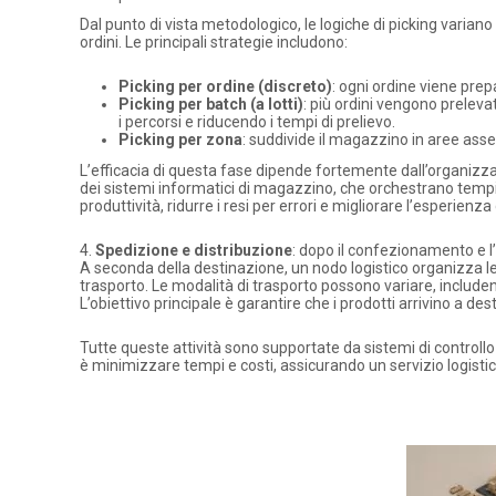
Dal punto di vista metodologico, le logiche di picking varian
ordini. Le principali strategie includono:
Picking per ordine (discreto)
: ogni ordine viene prep
Picking per batch (a lotti)
: più ordini vengono prele
i percorsi e riducendo i tempi di prelievo.
Picking per zona
: suddivide il magazzino in aree asseg
L’efficacia di questa fase dipende fortemente dall’organizzaz
dei sistemi informatici di magazzino, che orchestrano tempi,
produttività, ridurre i resi per errori e migliorare l’esperienza 
4.
Spedizione e distribuzione
: dopo il confezionamento e l’
A seconda della destinazione, un nodo logistico organizza le 
trasporto. Le modalità di trasporto possono variare, includend
L’obiettivo principale è garantire che i prodotti arrivino a des
Tutte queste attività sono supportate da sistemi di controllo e
è minimizzare tempi e costi, assicurando un servizio logistico