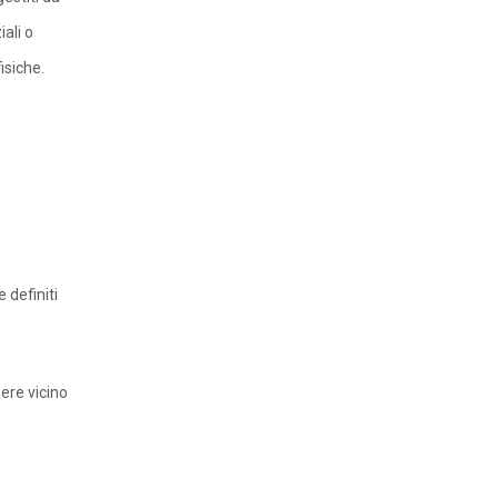
iali o
isiche.
 definiti
sere vicino