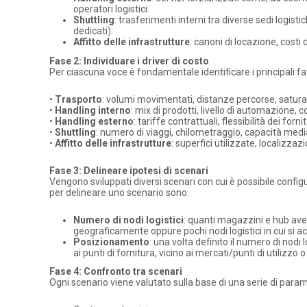
operatori logistici.
Shuttling
: trasferimenti interni tra diverse sedi logisti
dedicati).
Affitto delle infrastrutture
: canoni di locazione, costi 
Fase 2: Individuare i driver di costo
Per ciascuna voce è fondamentale identificare i principali fat
•
Trasporto
: volumi movimentati, distanze percorse, satura
•
Handling interno
: mix di prodotti, livello di automazione, c
•
Handling esterno
: tariffe contrattuali, flessibilità dei fornito
•
Shuttling
: numero di viaggi, chilometraggio, capacità media 
•
Affitto delle infrastrutture
: superfici utilizzate, localizza
Fase 3: Delineare ipotesi di scenari
Vengono sviluppati diversi scenari con cui è possibile configu
per delineare uno scenario sono:
Numero di nodi logistici
: quanti magazzini e hub avere
geograficamente oppure pochi nodi logistici in cui si ac
Posizionamento
: una volta definito il numero di nodi
ai punti di fornitura, vicino ai mercati/punti di utilizzo 
Fase 4: Confronto tra scenari
Ogni scenario viene valutato sulla base di una serie di param