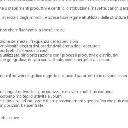
che o stabilimenti produttivi e centri di distribuzione (navette, carichi parz
di esercizio degli immobili e spese fisse legate all’utilizzo delle strutture f
tori che influenzano la spesa, tra cui:
zione dei mezzi, frequenza delle spedizioni.
omplessità degli ordini, produttività oraria degli operatori.
ri, livelli di servizio richiesti.
utilizzata, sincronizzazione con i processi produttivi o distributivi.
zione geografica, durata contrattuale, costi energetici accessori.
rare il network logistico oggetto di studio. I parametri che devono essere
 lungo il network; si può ipotizzare di avere molti hub distribuiti
corpano molteplici attività e volumi.
 logistici si va ad ipotizzare il loro posizionamento geografico che può es
o in posizioni baricentrate.
etri chiave: