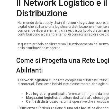
Il Network Logistico e i
Distribuzione
Nel mondo della supply chain, il
network logistico
rappresent
digitali che abilitano una logistica di distribuzione efficien
comprende diversi elementi chiave, tra cui
hub logistici
,
ma
contribuiscono a garantire tempi di consegna rapidi e costi o
In questo articolo analizzeremo il funzionamento del networ
della distribuzione moderna.
Come si Progetta una Rete Logis
Abilitanti
Il
network logistico
è una rete complessa di infrastrutture i
di materiali. Possiamo individuare alcune macro-tipologie di n
Hub logistici
: grandi piattaforme che fungono da snod
Magazzini logistici
: strutture dedicate allo stoccaggi
Centri di distribuzione
: unità operative che si occupan
L’efficienza e l’ottimizzazione di una
rete logistica
dipendon