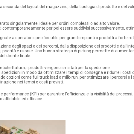
o a seconda del layout del magazzino, della tipologia di prodotto e del vo
arato singolarmente, ideale per ordini complessi o ad alto valore.
vati contemporaneamente per poi essere suddivisi successivamente, ott
nate a operatori specifici, utile per grandi impianti o prodotti a forte ro
ione degli spazi e dei percorsi, dalla disposizione dei prodotti e dall’in
 priorità e risorse. Una buona strategia di picking permette di aumentar
del cliente finale.
etichettatura, i prodotti vengono smistati per la spedizione.
spedizioni in modo da ottimizzare i tempi di consegna e ridurre i costi d
o opzioni come full truck load o milk-run, per ottimizzare i percorsi e i c
tinazione nei tempi e costi previsti.
 performance (KPI) per garantire l’efficienza e la visibilità dei processi. 
 affidabile ed efficace.