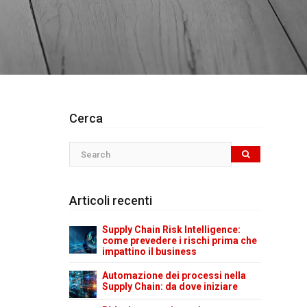
Cerca
Articoli recenti
Supply Chain Risk Intelligence:
come prevedere i rischi prima che
impattino il business
Automazione dei processi nella
Supply Chain: da dove iniziare