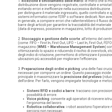
1.
Ricezione e smistamento delle merci
: le merci che si m
distribuzione dove vengono registrate, controllate e smistate.
evitando errori e inefficienze nella successiva distribuzion
per distinguere il materiale ingressato, quello controllato e
sistemi informatici come l’ERP o software dedicati. Non aver
in generale, a compiere errori che rallenterebbero il flusso 
barre degli articoli per garantire la tracciabilità del materi
(data di ingresso, posizione in magazzino, lotto di produzio
2.
Stoccaggio e gestione delle scorte
: all’interno del cen
(come: FIFO – First In, First Out, LIFO – Last In, First Out, FE
magazzino (
WMS – Warehouse Management System
) so
ottimizzando lo spazio e riducendo il rischio di overstock, sto
degli indici di rotazione, permettono di ottimizzare il posiz
ubicazioni più accessibili per migliorare l’efficienza.
3.
Preparazione degli ordini e picking
: una delle fasi cruci
necessari per comporre un ordine. Questo passaggio incide dir
principale è massimizzare la
precisione del prelievo
(riduc
dell’ordine. Per farlo, vengono impiegate tecnologie e metod
Sistemi RFID e codici a barre
: tracciano con precisi
possibilità di errore.
Voice picking
: consente agli operatori di ricevere istr
l’ergonomia del lavoro.
Robotica collaborativa
: i robot assistono l’operatore
percorsi non necessari.