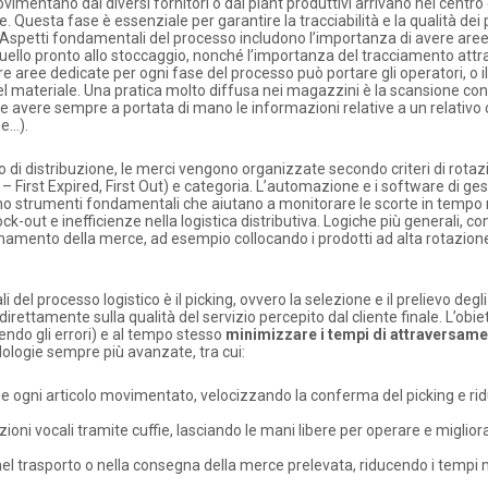
ovimentano dai diversi fornitori o dai plant produttivi arrivano nel centro 
 Questa fase è essenziale per garantire la tracciabilità e la qualità dei 
e. Aspetti fondamentali del processo includono l’importanza di avere are
 quello pronto allo stoccaggio, nonché l’importanza del tracciamento att
e aree dedicate per ogni fase del processo può portare gli operatori, o i
del materiale. Una pratica molto diffusa nei magazzini è la scansione con
ale e avere sempre a portata di mano le informazioni relative a un relativo
ne…).
tro di distribuzione, le merci vengono organizzate secondo criteri di rota
FO – First Expired, First Out) e categoria. L’automazione e i software di ge
no strumenti fondamentali che aiutano a monitorare le scorte in tempo 
ck-out e inefficienze nella logistica distributiva. Logiche più generali, co
ionamento della merce, ad esempio collocando i prodotti ad alta rotazion
ali del processo logistico è il picking, ovvero la selezione e il prelievo degli 
ettamente sulla qualità del servizio percepito dal cliente finale. L’obie
endo gli errori) e al tempo stesso
minimizzare i tempi di attraversam
ologie sempre più avanzate, tra cui:
one ogni articolo movimentato, velocizzando la conferma del picking e ri
uzioni vocali tramite cuffie, lasciando le mani libere per operare e miglio
 nel trasporto o nella consegna della merce prelevata, riducendo i tempi m