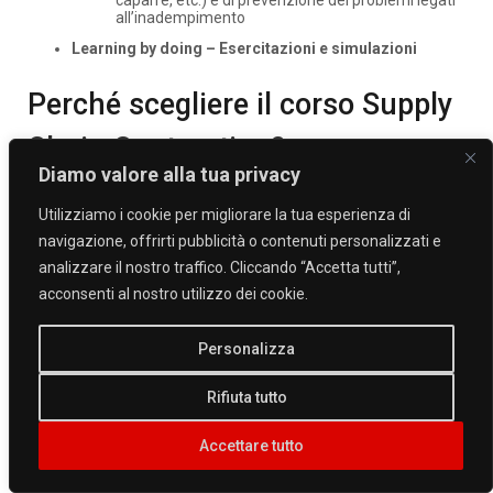
all’inadempimento
Learning by doing – Esercitazioni e simulazioni
Perché scegliere il corso Supply
Chain Contracting?
Diamo valore alla tua privacy
Il
corso Supply Chain Contracting
fornisce ai partecipanti le
competenze fondamentali riguardo ai contratti più frequenti
Utilizziamo i cookie per migliorare la tua esperienza di
nell’ambito degli acquisti, dando loro l’occasione di analizzarne
navigazione, offrirti pubblicità o contenuti personalizzati e
la stesura, gli elementi che li compongono ed eventuali criticità.
analizzare il nostro traffico. Cliccando “Accetta tutti”,
Queste nozioni e analisi sono essenziali per coloro che
lavorano nel
settore Purchasing
, poiché i contratti
acconsenti al nostro utilizzo dei cookie.
rappresentano uno dei punti cardine della catena di fornitura e
in generale del sistema di Acquisti. Questo corso, dunque, aiuta
ad apprendere
metodi innovativi
per la gestione e l’utilizzo, in
Personalizza
maniera del tutto agevole, dei modelli contrattuali per la Supply
Chain.
Rifiuta tutto
Docente
Accettare tutto
Avvocato specializzato nella contrattualistica per aziende.