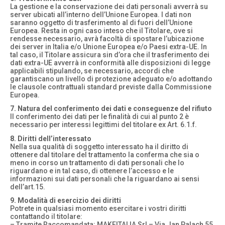
La gestione e la conservazione dei dati personali avverrà su
server ubicati all’interno dell’Unione Europea. I dati non
saranno oggetto di trasferimento al di fuori dell’Unione
Europea. Resta in ogni caso inteso che il Titolare, ove si
rendesse necessario, avrà facoltà di spostare l’ubicazione
dei server in Italia e/o Unione Europea e/o Paesi extra-UE. In
tal caso, il Titolare assicura sin d’ora che il trasferimento dei
dati extra-UE avverrà in conformità alle disposizioni di legge
applicabili stipulando, se necessario, accordi che
garantiscano un livello di protezione adeguato e/o adottando
le clausole contrattuali standard previste dalla Commissione
Europea.
7. Natura del conferimento dei dati e conseguenze del rifiuto
Il conferimento dei dati per le finalità di cui al punto 2 è
necessario per interessi legittimi del titolare ex Art. 6.1.f.
8. Diritti dell’interessato
Nella sua qualità di soggetto interessato ha il diritto di
ottenere dal titolare del trattamento la conferma che sia o
meno in corso un trattamento di dati personali che lo
riguardano e in tal caso, di ottenere l’accesso e le
informazioni sui dati personali che la riguardano ai sensi
dell’art.15.
9. Modalità di esercizio dei diritti
Potrete in qualsiasi momento esercitare i vostri diritti
contattando il titolare:
– Tramite Raccomandata: MAKEITALIA Srl – Via Jan Palach 55