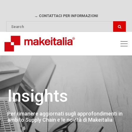
→ CONTATTACI PER INFORMAZIONI
Insights
Per rimanere aggiornati sugli approfondimenti in
ambito Supply Chain e le novità di Makeitalia