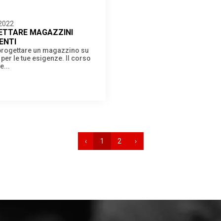
2022
ETTARE MAGAZZINI
IENTI
rogettare un magazzino su
per le tue esigenze. Il corso
e...
‹
1
2
›