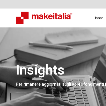
Home
Insights
Per rimanere aggiornati sugli approfondimenti i