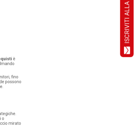
ISCRIVITI ALLA NEWSLETTER!
quisti
è
colmando
itori, fino
ende possono
e.
ategiche.
i o
occio mirato