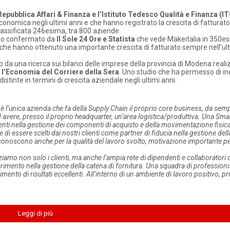
Repubblica Affari & Finanza e l’Istituto Tedesco Qualità e Finanza (I
onomica negli ultimi anni e che hanno registrato la crescita di fatturato
 classificata 246esima, tra 800 aziende.
nto confermato da
Il Sole 24 Ore e Statista
che vede Makeitalia in 350e
ne che hanno ottenuto una importante crescita di fatturato sempre nell’ul
 da una ricerca sui bilanci delle imprese della provincia di Modena reali
e l’Economia del Corriere della Sera
. Uno studio che ha permesso di in
nte in termini di crescita aziendale negli ultimi anni.
 è l’unica azienda che fa della Supply Chain il proprio core business, da se
 avere, presso il proprio headquarter, un’area logistica/produttiva. Una Sma
enti nella gestione dei componenti di acquisto e della movimentazione fisica.
i essere scelti dai nostri clienti come partner di fiducia nella gestione del
 riconoscono anche per la qualità del lavoro svolto, motivazione importante p
iamo non solo i clienti, ma anche l’ampia rete di dipendenti e collaboratori 
rimento nella gestione della catena di fornitura. Una squadra di professionist
nto di risultati eccellenti. All’interno di un ambiente di lavoro positivo, pr
Leggi di più