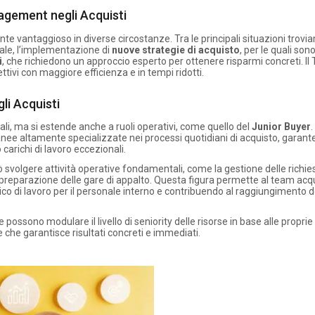
gement negli Acquisti
e vantaggioso in diverse circostanze. Tra le principali situazioni trovia
iale, l’implementazione di
nuove strategie di acquisto
, per le quali son
i
, che richiedono un approccio esperto per ottenere risparmi concreti. I
ivi con maggiore efficienza e in tempi ridotti.
li Acquisti
ali, ma si estende anche a ruoli operativi, come quello del
Junior Buyer
nee altamente specializzate nei processi quotidiani di acquisto, garan
carichi di lavoro eccezionali.
svolgere attività operative fondamentali, come la gestione delle richie
 preparazione delle gare di appalto. Questa figura permette al team acqu
ico di lavoro per il personale interno e contribuendo al raggiungimento d
possono modulare il livello di seniority delle risorse in base alle propri
che garantisce risultati concreti e immediati.