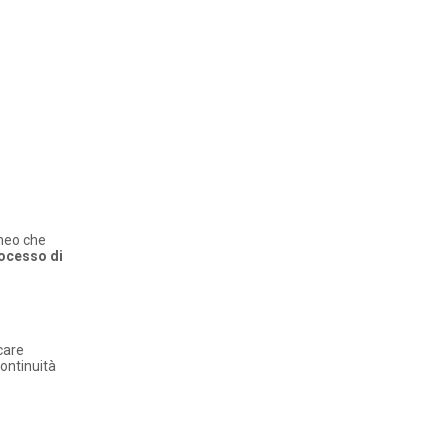
aneo che
ocesso di
care
ontinuità