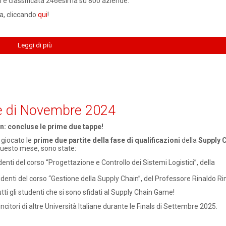
si è classificata 246esima su 800 aziende.
ra, cliccando
qui
!
Leggi di più
pe di Novembre 2024
n: concluse le prime due tappe!
giocato le
prime due partite della fase di qualificazioni
della
Supply 
 questo mese, sono state:
denti del corso “Progettazione e Controllo dei Sistemi Logistici”, della
udenti del corso “Gestione della Supply Chain”, del Professore Rinaldo Rin
utti gli studenti che si sono sfidati al Supply Chain Game!
vincitori di altre Università Italiane durante le Finals di Settembre 2025.