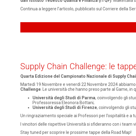
dall’Istituto Tedesco Qualità e Finanza (ITQF)
: Makeitalia 
Continua a leggere l’articolo, pubblicato sul Corriere della Se
Supply Chain Challenge: le tap
Quarta Edizione del Campionato Nazionale di Supply Chai
Martedì 19 Novembre e venerdì 22 Novembre 2024 abbiamo 
Challenge
. Le università che hanno preso parte al Game, in
Università degli Studi di Parma
, coinvolgendo gli stu
Professoressa Eleonora Bottani;
Università degli Studi di Firenze
, coinvolgendo gli st
Un ringraziamento speciale ai Professori per l’ospitalità e a t
I vincitori delle rispettive Università si sfideranno con i team 
Stay tuned per scoprire le prossime tappe della Road Map!