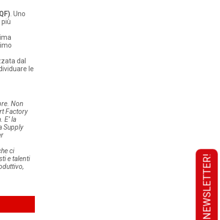
TQF)
. Uno
 più
sima
timo
zzata dal
dividuare le
mpre. Non
rt Factory
 E’ la
la Supply
er
che ci
i e talenti
oduttivo,