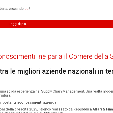
odena, cliccando
qui
!
Leggi di più
onoscimenti: ne parla il Corriere della 
ra le migliori aziende nazionali in te
on una solida esperienza nel Supply Chain Management. Una realtà mod
rnitura.
mportanti riconoscimenti aziendali
.
ni della crescita 2025
, l’elenco realizzato da
Repubblica Affari & Fin