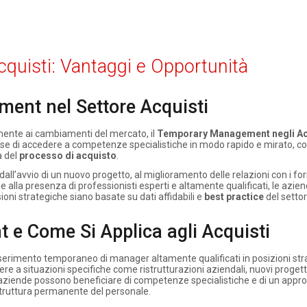
uisti: Vantaggi e Opportunità
ent nel Settore Acquisti
mente ai cambiamenti del mercato, il
Temporary Management negli Ac
ese di accedere a competenze specialistiche in modo rapido e mirato, 
a del
processo di acquisto
.
: dall’avvio di un nuovo progetto, al miglioramento delle relazioni con i forn
 alla presenza di professionisti esperti e altamente qualificati, le azi
oni strategiche siano basate su dati affidabili e
best practice
del settor
 e Come Si Applica agli Acquisti
serimento temporaneo di manager altamente qualificati in posizioni str
ere a situazioni specifiche come ristrutturazioni aziendali, nuovi progett
e aziende possono beneficiare di competenze specialistiche e di un appr
truttura permanente del personale.