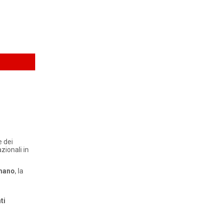
e dei
zionali in
umano
, la
ti