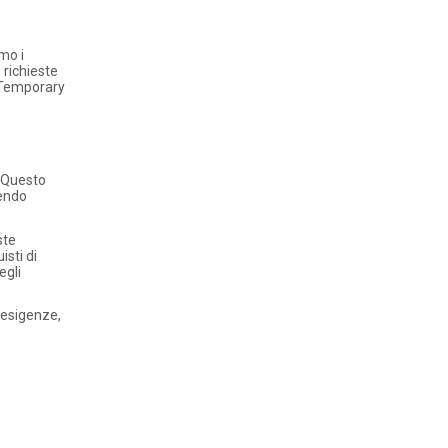
mo i
o richieste
l Temporary
. Questo
tendo
ste
isti di
egli
e esigenze,